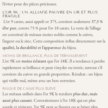
l’éviter pour des pièces précieuses.
L’OR 9K : UN ALLIAGE PAUVRE EN OR ET PLUS
FRAGILE
L’or 9 carats, aussi appelé or 375, contient seulement
37,5 %
d’or pur
, contre 75 % pour l’or 18 carats. Le reste de l’alliage
est constitué de métaux moins nobles comme le cuivre,
l’argent ou le zinc. Cette composition influe directement sur la
qualité, la durabilité et l’apparence
du bijou.
MOINS DE BRILLANCE, PLUS DE TERNISSEMENT
L’or 9K est
moins éclatant
que l’or 18K. Il a tendance à perdre
rapidement sa brillance et peut s’oxyder ou ternir, surtout s’il
contient du cuivre en grande proportion. Résultat : un bijou
qui vieillit mal, même avec un bon entretien.
RISQUE DE CASSE PLUS ÉLEVÉ
Les métaux utilisés dans l’or 9K le rendent
plus dur, mais
aussi plus cassant
. Contrairement à l’or 18K qui est plus
souple et résistant, l’or 9K peut se fissurer ou se briser plus