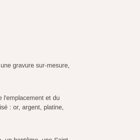
à une gravure sur-mesure,
e l’emplacement et du
é : or, argent, platine,
re, un baptême, une Saint-