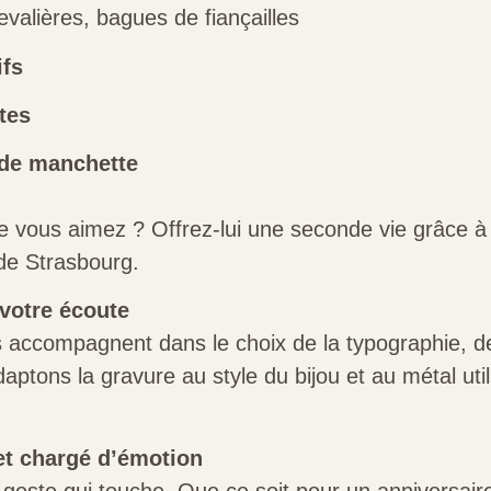
evalières, bagues de fiançailles
ifs
tes
de manchette
e vous aimez ? Offrez-lui une seconde vie grâce 
 de Strasbourg.
 votre écoute
 accompagnent dans le choix de la typographie, d
tons la gravure au style du bijou et au métal utilis
et chargé d’émotion
n geste qui touche. Que ce soit pour un anniversai