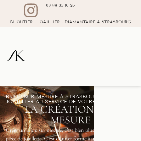
03 88 35 16 26
BIJOUTIER - JOAILLIER - DIAMANTAIRE À STRASBOURG
BIJOU SUR MESURE À STRASBOURG : L'ART
JOAILLIER AU SERVICE DE VOTRE HISTOIRE
LA CRÉATION SUR
MESURE
Créer un bijou sur mesure, c’est bien plus qu’acheter une
pièce de joaillerie. C’est donner forme à une émotion,