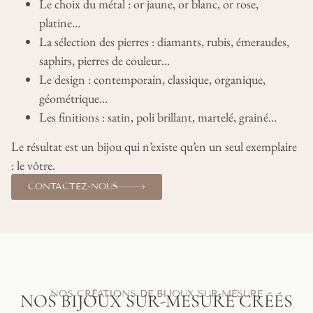
Le choix du métal : or jaune, or blanc, or rose,
platine…
La sélection des pierres : diamants, rubis, émeraudes,
saphirs, pierres de couleur…
Le design : contemporain, classique, organique,
géométrique…
Les finitions : satin, poli brillant, martelé, grainé…
Le résultat est un bijou qui n’existe qu’en un seul exemplaire
: le vôtre.
CONTACTEZ-NOUS
NOS CRÉATIONS DE BIJOUX SUR-MESURE
NOS BIJOUX SUR-MESURE CRÉÉS